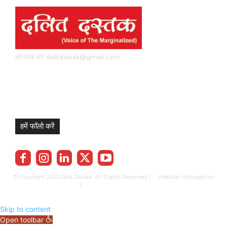
हमें संपर्क करें: dalitdastak@gmail.com
हमें फॉलो करें
© Copyright 2025 Dalit Dastak. All Rights Reserved | Website Managed by
Prabhkun Services
|
Privacy Policy
Term & Cond.
Contact us
Skip to content
Open toolbar