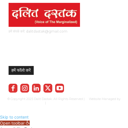
हमें संपर्क करें: dalitdastak@gmail.com
हमें फॉलो करें
© Copyright 2025 Dalit Dastak. All Rights Reserved | Website Managed by
Prabhkun Services
|
Privacy Policy
Term & Cond.
Contact us
Skip to content
Open toolbar