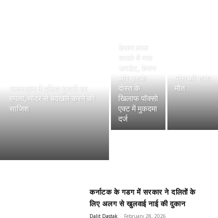
केतन लाल
मामले में नया
अपडेट, केतन
और उसके
प्रेम की सज़ा
राजस्थान में दलित पुजारी पर
दोस्त के
मौत
हमला, मंदिर से बेदखल करने की
खिलाफ पॉक्सो
साजिश
एक्ट में मुकदमा
दर्ज
कर्नाटक के गडग में सरकार ने दलितों के
लिए अलग से खुलवाई नाई की दुकान
Dalit Dastak
-
February 28, 2026