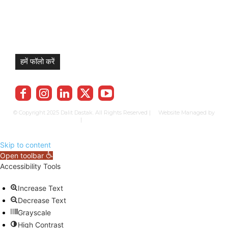
हमें फॉलो करें
© Copyright 2025 Dalit Dastak. All Rights Reserved | Website Managed by
Prabhkun Services
|
Privacy Policy
Term & Cond.
Contact us
Skip to content
Open toolbar
Accessibility Tools
Increase Text
Decrease Text
Grayscale
High Contrast