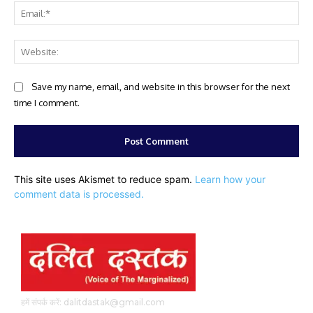
Ema
Web
Save my name, email, and website in this browser for the next
time I comment.
This site uses Akismet to reduce spam.
Learn how your
comment data is processed.
हमें संपर्क करें: dalitdastak@gmail.com