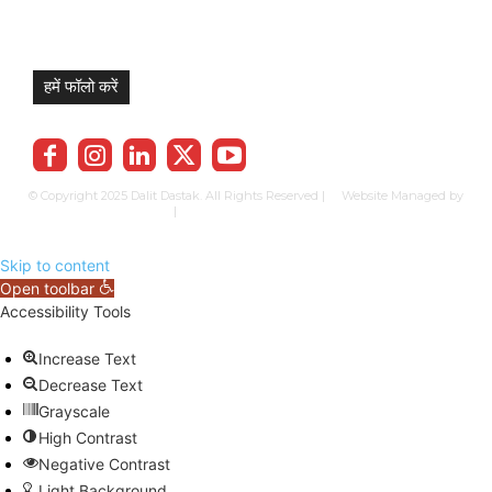
हमें फॉलो करें
© Copyright 2025 Dalit Dastak. All Rights Reserved | Website Managed by
Prabhkun Services
|
Privacy Policy
Term & Cond.
Contact us
Skip to content
Open toolbar
Accessibility Tools
Increase Text
Decrease Text
Grayscale
High Contrast
Negative Contrast
Light Background