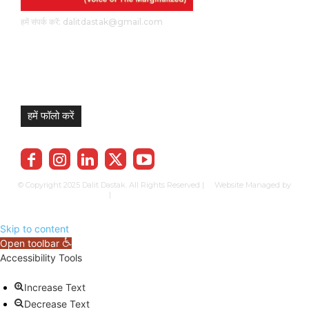
हमें संपर्क करें: dalitdastak@gmail.com
हमें फॉलो करें
© Copyright 2025 Dalit Dastak. All Rights Reserved | Website Managed by
Prabhkun Services
|
Privacy Policy
Term & Cond.
Contact us
Skip to content
Open toolbar
Accessibility Tools
Increase Text
Decrease Text