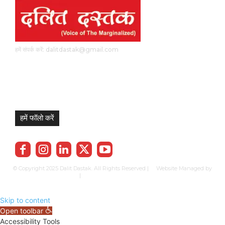
हमें संपर्क करें: dalitdastak@gmail.com
हमें फॉलो करें
© Copyright 2025 Dalit Dastak. All Rights Reserved | Website Managed by
Prabhkun Services
|
Privacy Policy
Term & Cond.
Contact us
Skip to content
Open toolbar
Accessibility Tools