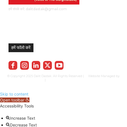
हमें संपर्क करें: dalitdastak@gmail.com
हमें फॉलो करें
© Copyright 2025 Dalit Dastak. All Rights Reserved | Website Managed by
Prabhkun Services
|
Privacy Policy
Term & Cond.
Contact us
Skip to content
Open toolbar
Accessibility Tools
Increase Text
Decrease Text