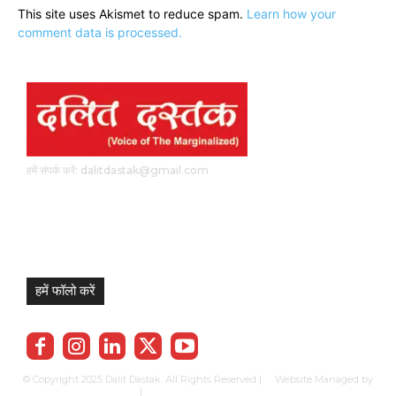
This site uses Akismet to reduce spam.
Learn how your
comment data is processed.
हमें संपर्क करें: dalitdastak@gmail.com
हमें फॉलो करें
© Copyright 2025 Dalit Dastak. All Rights Reserved | Website Managed by
Prabhkun Services
|
Privacy Policy
Term & Cond.
Contact us