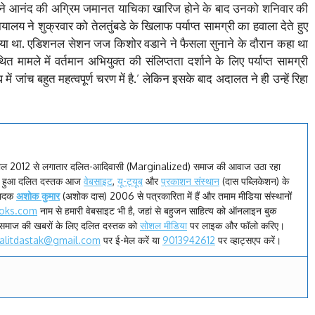
ोर्ट ने आनंद की अग्रिम जमानत याचिका खारिज होने के बाद उनको शनिवार की
यायालय ने शुक्रवार को तेलतुंबडे के खिलाफ पर्याप्त सामग्री का हवाला देते हुए
दिया था. एडिशनल सेशन जज किशोर वडाने ने फैसला सुनाने के दौरान कहा था
त मामले में वर्तमान अभियुक्त की संलिप्तता दर्शाने के लिए पर्याप्त सामग्री
ं जांच बहुत महत्वपूर्ण चरण में है.’ लेकिन इसके बाद अदालत ने ही उन्हें रिहा
ाल 2012 से लगातार दलित-आदिवासी (Marginalized) समाज की आवाज उठा रहा
रू हुआ दलित दस्तक आज
वेबसाइट
,
यू-ट्यूब
और
प्रकाशन संस्थान
(दास पब्लिकेशन) के
पादक
अशोक कुमार
(अशोक दास) 2006 से पत्रकारिता में हैं और तमाम मीडिया संस्थानों
oks.com
नाम से हमारी वेबसाइट भी है, जहां से बहुजन साहित्य को ऑनलाइन बुक
समाज की खबरों के लिए दलित दस्तक को
सोशल मीडिया
पर लाइक और फॉलो करिए।
alitdastak@gmail.com
पर ई-मेल करें या
9013942612
पर व्हाट्सएप करें।