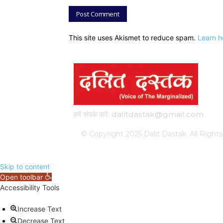
This site uses Akismet to reduce spam.
Learn h
हमें संपर्क करें: dalitdastak@gmail.com
© Copyright 2025 Dalit Dastak. All Ri
Skip to content
Open toolbar
Accessibility Tools
Increase Text
Decrease Text