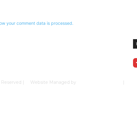
ow your comment data is processed.
ghts Reserved | Website Managed by
Prabhkun Services
|