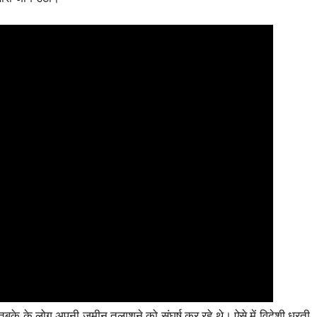
त तबके के लोग अपनी जमीन तलाशने को संघर्ष कर रहे थे। ऐसे में विदेशी धरती