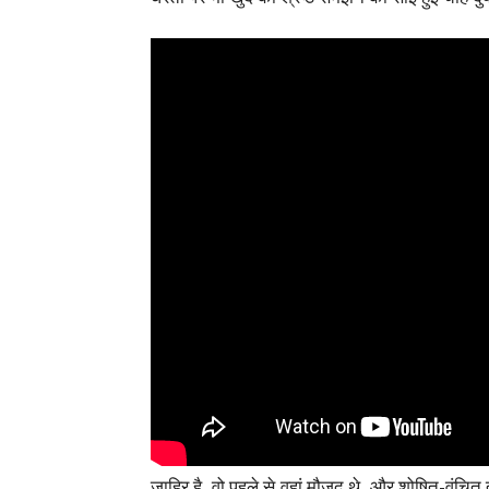
जाहिर है, वो पहले से वहां मौजूद थे, और शोषित-वंचि