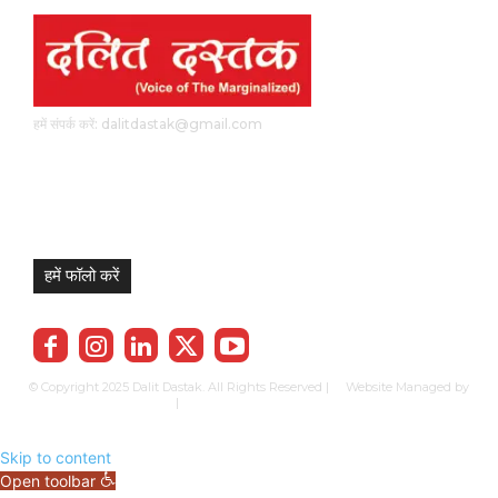
हमें संपर्क करें: dalitdastak@gmail.com
हमें फॉलो करें
© Copyright 2025 Dalit Dastak. All Rights Reserved | Website Managed by
Prabhkun Services
|
Privacy Policy
Term & Cond.
Contact us
Skip to content
Open toolbar