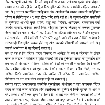
खिलाफ चुप्पी साधे रहे। पिछले कई वर्षों से उनका जद्दोदहद इसके बीच संतुलन
कायम करने की रही है। वे द्विज विश्व दृष्टि की शिकार वामपंथी साहित्य जगत से
आए थे। उनका प्रारंभिक साहित्यक और आलोचकीय मानस वामपंथी साहित्यिक
दुनिया में निर्मित हुआ था, जहां द्विज-दृष्टि हावी रही है। वे बहुजन-दलित वैचारिकी
के बुनियादी आधारों फुले दंपत्ति, शाहू जी, पेरियार, आंबेडकर, रामस्वरूप वर्मा,
जगदेव प्रसाद, पेरियार ललई सिंह, चंद्रिका प्रसाद जिज्ञासु से उनका मुकम्मल
रिश्ता नहीं बन पाया। फिर भी पर वे अपने सामाजिक लोकेशन चलते और बहुजन-
दलित आंदोलन की वैचारिकी से धीरे-धीरे जुड़ते जाने की वजह से हिंदी साहित्य के
वर्चस्ववादी विश्वदृष्टि रूबरू होते गए और उसकी सीमाओं को समझने लगे थे।
उनकी आलोचना में यह दिखाई पड़ता है।
सच तो यह है कि वीरेंद्र यादव प्रेमचंद के अध्येता के रूप में प्रेमचंद के तीसरे
चरण के लेखन ( प्रतिनिधि कृति गोदान) की इस बुनियादी समझ से मुतमईन होते
लग रहे थे कि भारत में किसी व्यक्ति को देखों तो उसकी सामाजिक (वर्ण-जाति)
और आर्थिक लोकेशन को एक साथ देखो। भारत में वर्ग, वर्गीय रिश्ते, उस पर
आर्थिक रिश्ते, समाजिक संबंध और व्यक्ति की चरित्र बिना सामाजिक-आर्थिक
लोकेशन को एक साथ देखे समझा नहीं जा सकता है।
राजेंद्र यादव, ओमप्रकाश वाल्मीकि, तुलसीराम, चौथीराम के बाद अचानक वीरेंद्र
यादव का चले जाना साहित्य और आलोचना की दुनिया में सिर्फ मुहावरे के अर्थ में
नहीं, सच्चे अर्थों में एक शून्य पैदा किया है। वे कई सारी ऐसी संभावनाओं को अपने
साथ लेकर चले गए, जिसकी हिंदी समाज को बहुत जरूरत है। वे आलोचना को
एक सच्ची वर्गी दृष्टि (सामाजिक-आर्थिक दोनों आधारों पर निर्मित) की ओर ले जा