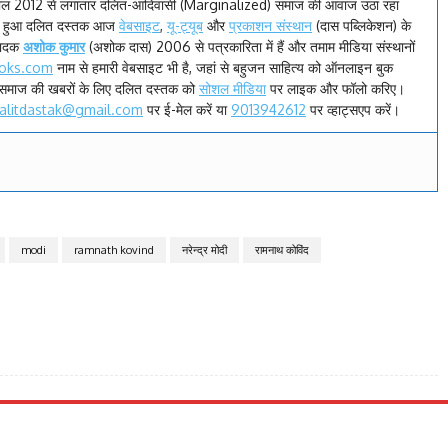
ाल 2012 से लगातार दलित-आदिवासी (Marginalized) समाज की आवाज उठा रहा
रू हुआ दलित दस्तक आज
वेबसाइट
,
यू-ट्यूब
और
प्रकाशन संस्थान
(दास पब्लिकेशन) के
पादक
अशोक कुमार
(अशोक दास) 2006 से पत्रकारिता में हैं और तमाम मीडिया संस्थानों
oks.com
नाम से हमारी वेबसाइट भी है, जहां से बहुजन साहित्य को ऑनलाइन बुक
समाज की खबरों के लिए दलित दस्तक को
सोशल मीडिया
पर लाइक और फॉलो करिए।
alitdastak@gmail.com
पर ई-मेल करें या
9013942612
पर व्हाट्सएप करें।
modi
ramnath kovind
नरेन्द्र मोदी
रामनाथ कोविंद