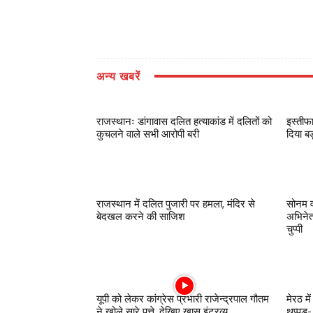
अन्य खबरें
राजस्थानः डांगावास दलित हत्याकांड में दलितों को
इस्तीफ
कुचलने वाले सभी आरोपी बरी
दिया ब
राजस्थान में दलित पुजारी पर हमला, मंदिर से
सोनम व
बेदखल करने की साजिश
अभिनेत
चुप्पी
यूपी को लेकर कांग्रेस प्रभारी राजेन्द्रपाल गौतम
मेरठ म
ने खोले सारे पत्ते, देखिए खास इंटरव्यू
थप्पड़