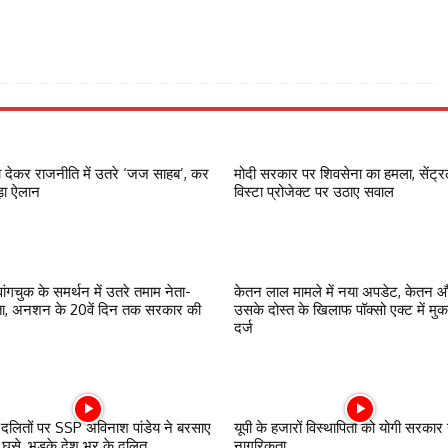
ा देकर राजनीति में उतरे ‘जज साहब’, कर
मोदी सरकार पर शिवसेना का हमला, सेंट्
ड़ा ऐलान
विस्टा प्रोजेक्ट पर उठाए सवाल
ांगचुक के समर्थन में उतरे तमाम नेता-
केतन लाल मामले में नया अपडेट, केतन 
ा, अनशन के 20वें दिन तक सरकार की
उसके दोस्त के खिलाफ पॉक्सो एक्ट में मु
दर्ज
ें दलितों पर SSP अविनाश पांडेय ने बरसाए
यूपी के हजारों विस्थापितों को योगी सरकार 
- घुसे, भड़के देश भर के दलित
नागरिकता