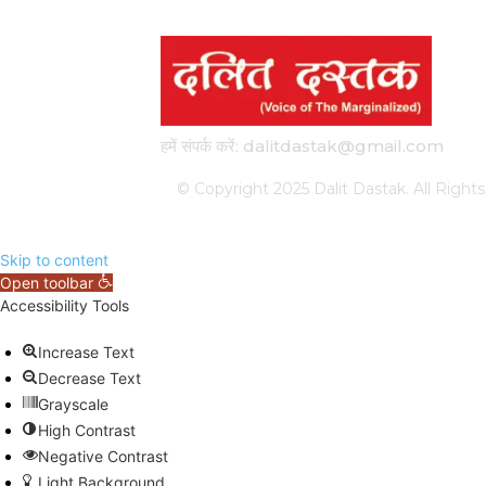
हमें संपर्क करें: dalitdastak@gmail.com
© Copyright 2025 Dalit Dastak. All Ri
Skip to content
Open toolbar
Accessibility Tools
Increase Text
Decrease Text
Grayscale
High Contrast
Negative Contrast
Light Background