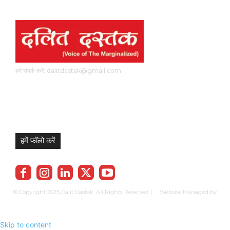
हमें संपर्क करें: dalitdastak@gmail.com
हमें फॉलो करें
© Copyright 2025 Dalit Dastak. All Rights Reserved | Website Managed by
Prabhkun Services
|
Privacy Policy
Term & Cond.
Contact us
Skip to content