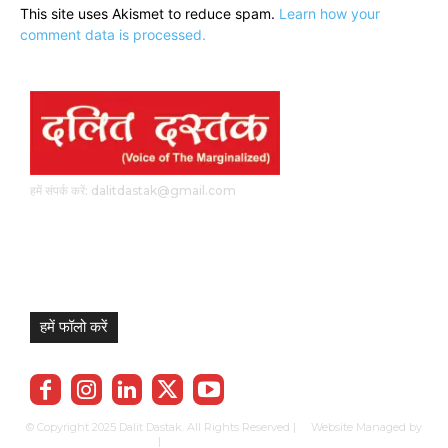
This site uses Akismet to reduce spam.
Learn how your
comment data is processed.
हमें संपर्क करें: dalitdastak@gmail.com
हमें फॉलो करें
© Copyright 2025 Dalit Dastak. All Rights Reserved | Website Managed by
Prabhkun Services
|
Privacy Policy
Term & Cond.
Contact us