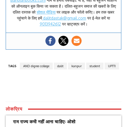
Bahujanbooks.com
नाम से हमारी वेबसाइट भी है, जहां से बहुजन साहित्य
को ऑनलाइन बुक किया जा सकता है। दलित-बहुजन समाज की खबरों के लिए
दलित दस्तक को
सोशल मीडिया
पर लाइक और फॉलो करिए। हम तक खबर
पहुंचाने के लिए हमें
dalitdastak@gmail.com
पर ई-मेल करें या
9013942612
पर व्हाट्सएप करें।
TAGS
AND digree college
dalit
kanpur
student
UPTTI
लोकप्रिय
राम राज्य कभी नहीं आना चाहिएः ओशो