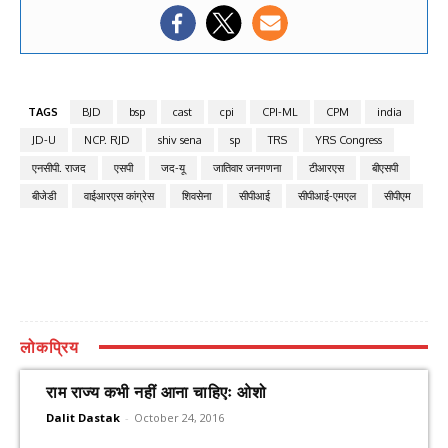
TAGS
BJD
bsp
cast
cpi
CPI-ML
CPM
india
JD-U
NCP. RJD
shiv sena
sp
TRS
YRS Congress
एनसीपी. राजद
एसपी
जद-यू
जातिवार जनगणना
टीआरएस
बीएसपी
बीजेडी
वाईआरएस कांग्रेस
शिवसेना
सीपीआई
सीपीआई-एमएल
सीपीएम
लोकप्रिय
राम राज्य कभी नहीं आना चाहिएः ओशो
Dalit Dastak
-
October 24, 2016