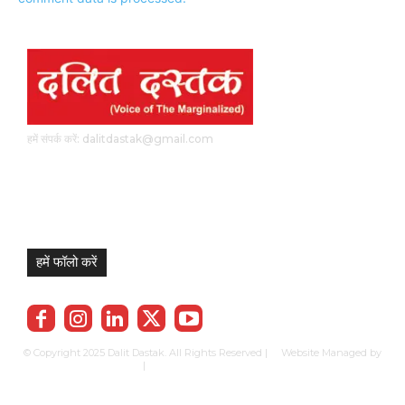
हमें संपर्क करें: dalitdastak@gmail.com
हमें फॉलो करें
© Copyright 2025 Dalit Dastak. All Rights Reserved | Website Managed by
Prabhkun Services
|
Privacy Policy
Term & Cond.
Contact us