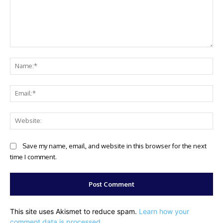
Comment:
Na
Ema
Web
Save my name, email, and website in this browser for the next
time I comment.
This site uses Akismet to reduce spam.
Learn how your
comment data is processed.