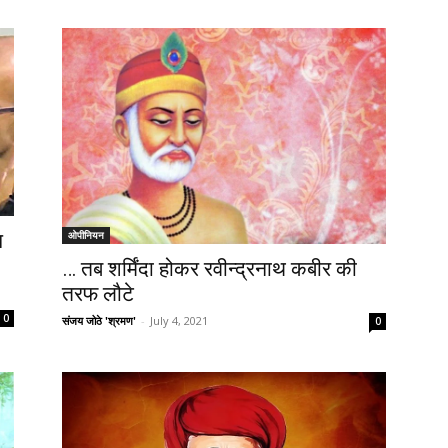
ओपीनियन
प
… तब शर्मिंदा होकर रवीन्द्रनाथ कबीर की
तरफ लौटे
0
संजय जोठे 'श्रमण'
-
July 4, 2021
0