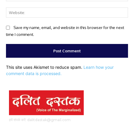
Web
Save my name, email, and website in this browser for the next
time I comment.
This site uses Akismet to reduce spam.
Learn how your
comment data is processed.
हमें संपर्क करें: dalitdastak@gmail.com