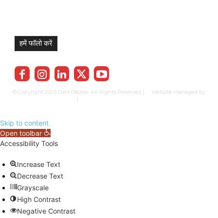
हमें फॉलो करें
© Copyright 2025 Dalit Dastak. All Rights Reserved | Website Managed by
Prabhkun Services
|
Privacy Policy
Term & Cond.
Contact us
Skip to content
Open toolbar
Accessibility Tools
Increase Text
Decrease Text
Grayscale
High Contrast
Negative Contrast