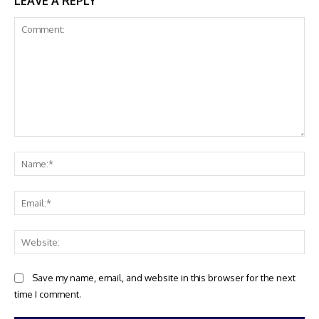
LEAVE A REPLY
Comment:
Na
Ema
Web
Save my name, email, and website in this browser for the next
time I comment.