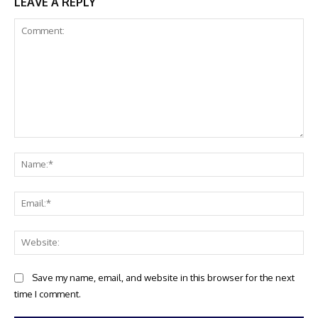
LEAVE A REPLY
Comment:
Na
Ema
Web
Save my name, email, and website in this browser for the next
time I comment.