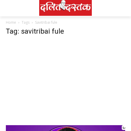
Home
Tags
Savitribai fule
Tag: savitribai fule