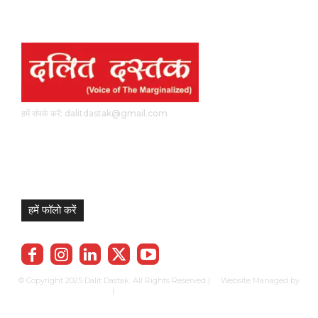
हमें संपर्क करें: dalitdastak@gmail.com
हमें फॉलो करें
© Copyright 2025 Dalit Dastak. All Rights Reserved | Website Managed by
Prabhkun Services
|
Privacy Policy
Term & Cond.
Contact us