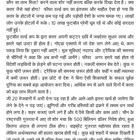
कौन सा लाभ मिला? करने वाला शोर नहीं करता बल्कि करके दिखा देता है। क्या
कतर जैसे यहां होगा? फीफा वर्ल्ड कप का इंतजाम और माहौल ऐसा हो गया कि
कतर के होटलों में जगह कम पड़ गई और पड़ोसी देशों के भाग्य चमक गए। लाखों
लोग उनके होटलों में रूके। 10 लाख फुटबॉल प्रेमी घूम रहें थे और कोई वारदात
नहीं हुई।
फुटबॉल वर्ल्ड कप के द्वारा कतर अपनी कट्टर छवि में जबर्दस्त सुधार लाया और
हमारे यहां उल्टा ही होता है। नोएडा एक्सपो में जो देश भाग लेने आए थे, कान
पकड़ लिया कि दुबारा नहीं आएंगे। मूल सुविधाएं नदारद और ट्रैफिक की समस्या
से चीनियों ने कहा कि अब कभी नहीं आयेंगे। फीफा अगर हमारे यहां होता तो
विदेशी लड़कियों के छेड़ने की घटना ज़रूर होती। नकली सामान बेच देते। कुछ न
कुछ चोरी ज़रूर होती। ट्रैफिक की समस्या ज़रूर होती और कहीं न कहीं व्यवस्था
में कमी ज़रूर होती। इस छोटे से देश ने बिना ऐसी शिकायतों के सफल पूर्वक
दुनिया का सबसे बड़ा आयोजन करा दिया। आर्थिक रुप से आने वाले दिनों में कतर
को बड़ा लाभ मिलने वाला है।
जी 20 मेजबानी में अभी देना पड़ रहा है और आते-आते इतना खर्च हो जायेगा कि
लेने के देने न पड़ जाएं। झुग्गियों और गरीब बस्तियों को ढकने में तमाम धन व्यर्थ
होने लगा है। शहर सजाएं जाने लगे हैं और ये पैसे किसी और काम आते। चीन के
राष्ट्रपति गुजरात में आए तो शोर मचा कि 500 बिलियन डॉलर निवेश होगा, हुआ
कितना अंदाज ही लगाना ठीक होगा। वाइब्रेंट गुजरात महोत्सव होता रहता है
लेकिन अर्थव्यवस्था की हालत खराब होती गई। कुछ बड़े शहरों में चमक दिखती है
जो पहले से अच्छे रहे हैं बल्कि देखा जाए तो उनको और आगे होना चाहिए लेकिन