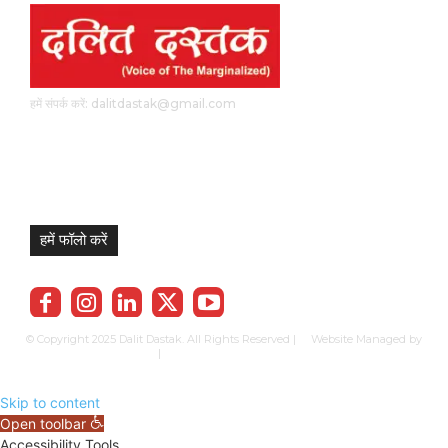
हमें संपर्क करें: dalitdastak@gmail.com
हमें फॉलो करें
© Copyright 2025 Dalit Dastak. All Rights Reserved | Website Managed by
Prabhkun Services
|
Privacy Policy
Term & Cond.
Contact us
Skip to content
Open toolbar
Accessibility Tools