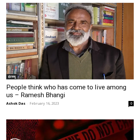
इंटरव्यू
People think who has come to live among
us – Ramesh Bhangi
Ashok Das
-
February 16, 2023
0