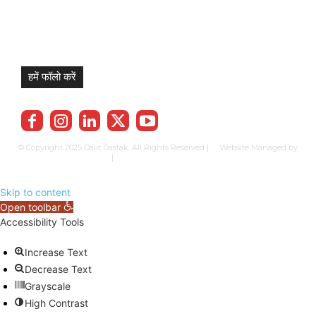
हमें फॉलो करें
© Copyright 2025 Dalit Dastak. All Rights Reserved | Website Managed by
Prabhkun Services
|
Privacy Policy
Term & Cond.
Contact us
Skip to content
Open toolbar
Accessibility Tools
Increase Text
Decrease Text
Grayscale
High Contrast