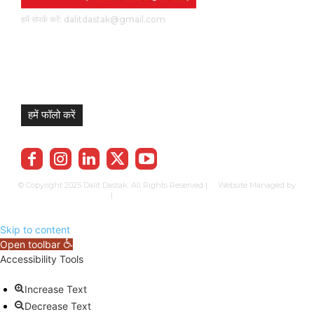
हमें संपर्क करें: dalitdastak@gmail.com
हमें फॉलो करें
© Copyright 2025 Dalit Dastak. All Rights Reserved | Website Managed by
Prabhkun Services
|
Privacy Policy
Term & Cond.
Contact us
Skip to content
Open toolbar
Accessibility Tools
Increase Text
Decrease Text