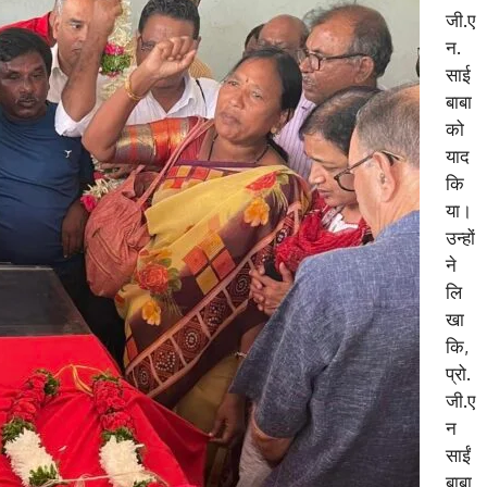
जी.ए
न.
साई
बाबा
को
याद
कि
या।
उन्हों
ने
लि
खा
कि,
प्रो.
जी.ए
न
साईं
बाबा