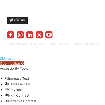
हमें फॉलो करें
© Copyright 2025 Dalit Dastak. All Rights Reserved | Website Managed by
Prabhkun Services
|
Privacy Policy
Term & Cond.
Contact us
Skip to content
Open toolbar
Accessibility Tools
Increase Text
Decrease Text
Grayscale
High Contrast
Negative Contrast