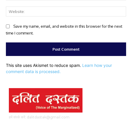
Web
Save my name, email, and website in this browser for the next
time I comment.
This site uses Akismet to reduce spam.
Learn how your
comment data is processed.
हमें संपर्क करें: dalitdastak@gmail.com