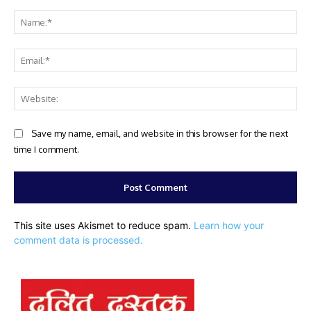
Comment:
Na
Ema
Web
Save my name, email, and website in this browser for the next
time I comment.
This site uses Akismet to reduce spam.
Learn how your
comment data is processed.