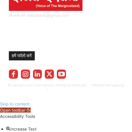
हमें संपर्क करें: dalitdastak@gmail.com
हमें फॉलो करें
© Copyright 2025 Dalit Dastak. All Rights Reserved | Website Managed by
Prabhkun Services
|
Privacy Policy
Term & Cond.
Contact us
Skip to content
Open toolbar
Accessibility Tools
Increase Text