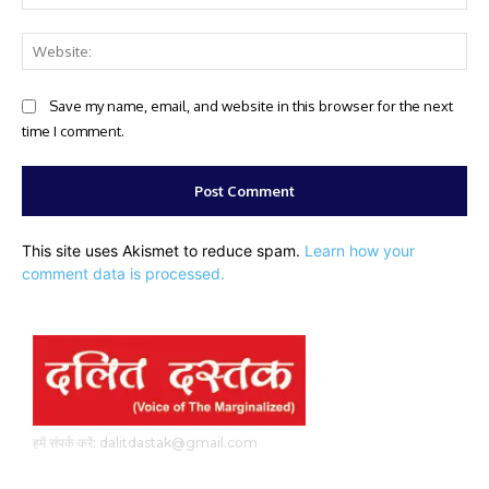
Web
Save my name, email, and website in this browser for the next
time I comment.
This site uses Akismet to reduce spam.
Learn how your
comment data is processed.
हमें संपर्क करें: dalitdastak@gmail.com