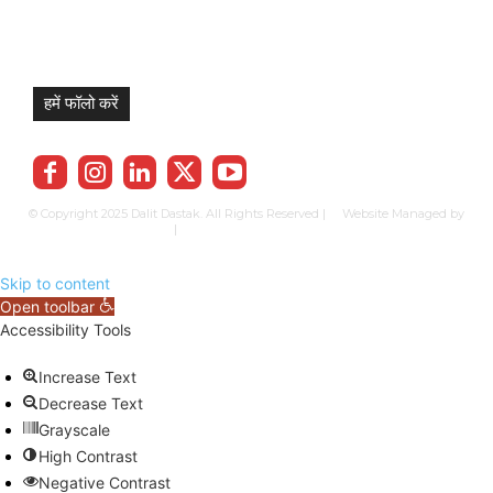
हमें फॉलो करें
© Copyright 2025 Dalit Dastak. All Rights Reserved | Website Managed by
Prabhkun Services
|
Privacy Policy
Term & Cond.
Contact us
Skip to content
Open toolbar
Accessibility Tools
Increase Text
Decrease Text
Grayscale
High Contrast
Negative Contrast