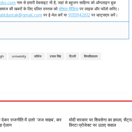
oks.com
नाम से हमारी वेबसाइट भी है, जहां से बहुजन साहित्य को ऑनलाइन बुक
समाज की खबरों के लिए दलित दस्तक को
सोशल मीडिया
पर लाइक और फॉलो करिए।
alitdastak@gmail.com
पर ई-मेल करें या
9013942612
पर व्हाट्सएप करें।
ngh
university
कॉलेज
दयाल सिंह
दिल्ली
विश्वविद्यालय
ा देकर राजनीति में उतरे ‘जज साहब’, कर
मोदी सरकार पर शिवसेना का हमला, सेंट्
ड़ा ऐलान
विस्टा प्रोजेक्ट पर उठाए सवाल