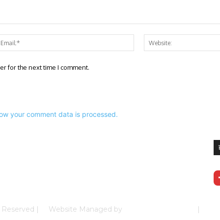
e:*
Email:*
er for the next time I comment.
ow your comment data is processed.
ghts Reserved | Website Managed by
Prabhkun Services
|