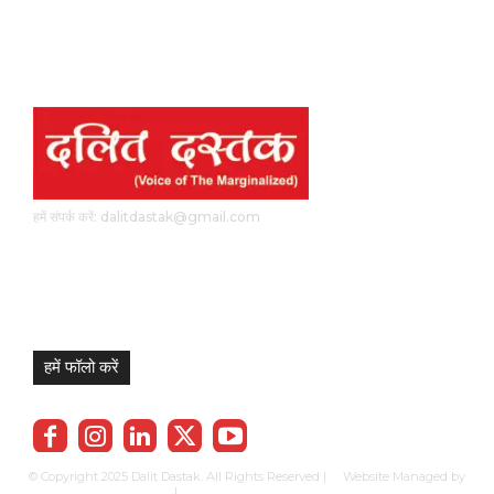
हमें संपर्क करें: dalitdastak@gmail.com
हमें फॉलो करें
© Copyright 2025 Dalit Dastak. All Rights Reserved | Website Managed by
Prabhkun Services
|
Privacy Policy
Term & Cond.
Contact us