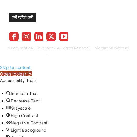
हमें फॉलो करें
© Copyright 2025 Dalit Dastak. All Rights Reserved | Website Managed by
Prabhkun Services
|
Privacy Policy
Term & Cond.
Contact us
Skip to content
Open toolbar
Accessibility Tools
Increase Text
Decrease Text
Grayscale
High Contrast
Negative Contrast
Light Background