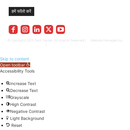
हमें फॉलो करें
© Copyright 2025 Dalit Dastak. All Rights Reserved | Website Managed by
Prabhkun Services
|
Privacy Policy
Term & Cond.
Contact us
Skip to content
Open toolbar
Accessibility Tools
Increase Text
Decrease Text
Grayscale
High Contrast
Negative Contrast
Light Background
Reset