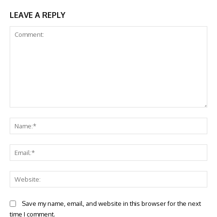
LEAVE A REPLY
Comment:
Na
Ema
Web
Save my name, email, and website in this browser for the next
time I comment.