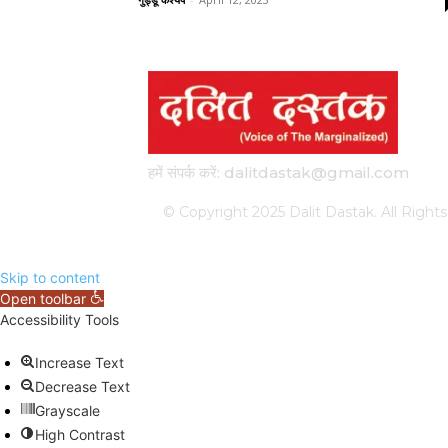
हमें संपर्क करें: dalitdastak@gmail.com
© Copyright 2025 Dalit Dastak. All Ri
Skip to content
Open toolbar
Accessibility Tools
Increase Text
Decrease Text
Grayscale
High Contrast