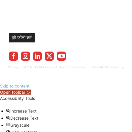
हमें फॉलो करें
© Copyright 2025 Dalit Dastak. All Rights Reserved | Website Managed by
Prabhkun Services
|
Privacy Policy
Term & Cond.
Contact us
Skip to content
Open toolbar
Accessibility Tools
Increase Text
Decrease Text
Grayscale