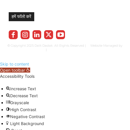
हमें फॉलो करें
© Copyright 2025 Dalit Dastak. All Rights Reserved | Website Managed by
Prabhkun Services
|
Privacy Policy
Term & Cond.
Contact us
Skip to content
Open toolbar
Accessibility Tools
Increase Text
Decrease Text
Grayscale
High Contrast
Negative Contrast
Light Background