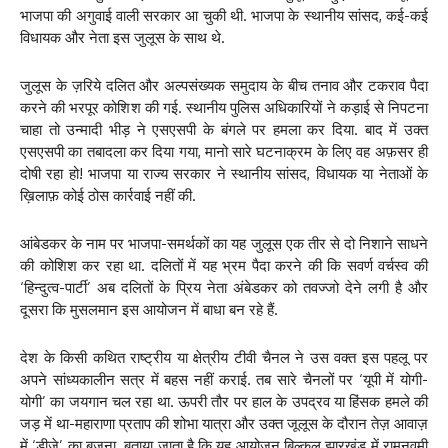
भाजपा की अगुवाई वाली सरकार आ चुकी थी. भाजपा के स्थानीय सांसद, कई-कई
विधायक और नेता इस जुलूस के साथ थे.
जुलूस के ज़रिये दलित और अल्पसंख्यक समुदाय के बीच तनाव और टकराव पैदा
करने की भरपूर कोशिश की गई. स्थानीय पुलिस अधिकारियों ने कड़ाई से निपटना
चाहा तो उन्मादी भीड़ ने एसएसपी के बंगले पर हमला कर दिया. बाद में उक्त
एसएसपी का तबादला कर दिया गया, मानो सारे घटनाक्रम के लिए वह अफ़सर ही
दोषी रहा हो! भाजपा या राज्य सरकार ने स्थानीय सांसद, विधायक या नेताओं के
ख़िलाफ़ कोई ठोस कार्रवाई नहीं की.
आंबेडकर के नाम पर भाजपा-समर्थकों का यह जुलूस एक तीर से दो निशाने साधने
की कोशिश कर रहा था. दलितों में यह भ्रम पैदा करने की कि सवर्ण वर्चस्व की
‘हिन्दुत्व-पार्टी’ अब दलितों के प्रिय नेता अंबेडकर को तवज्जो देने लगी है और
दूसरा कि मुसलमान इस आयोजन में बाधा बन रहे हैं.
देश के किसी कथित राष्ट्रीय या क्षेत्रीय टीवी चैनल ने उस वक्त इस पहलू पर
अपने सांध्यकालीन सत्र में बहस नहीं कराई. तब सारे चैनलों पर ‘यूपी में योगी-
योगी’ का जयगान चल रहा था. ऊपरी तौर पर हाल के उपद्रव या हिंसक हमले की
जड़ में था-महाराणा प्रताप की शोभा यात्रा और उक्त जूलूस के दौरान तेज़ आवाज़
में ‘डीजे’ का बजना. बताया जाता है कि यह आयोजन बिल्कुल झारखंड में रामनवमी