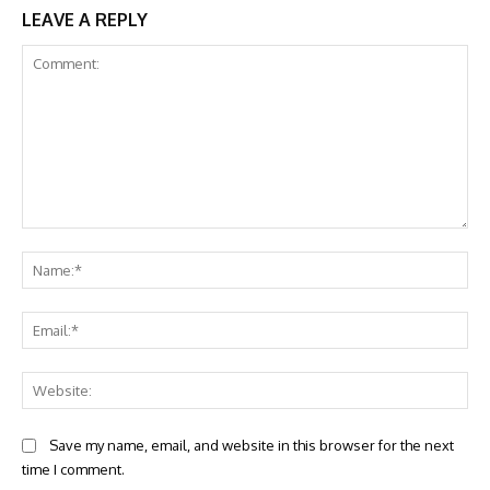
LEAVE A REPLY
Comment:
Na
Ema
Web
Save my name, email, and website in this browser for the next
time I comment.