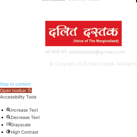
हमें संपर्क करें: dalitdastak@gmail.com
© Copyright 2025 Dalit Dastak. All Ri
Skip to content
Open toolbar
Accessibility Tools
Increase Text
Decrease Text
Grayscale
High Contrast