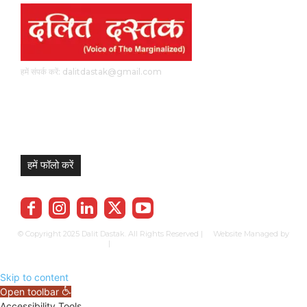
हमें संपर्क करें: dalitdastak@gmail.com
हमें फॉलो करें
© Copyright 2025 Dalit Dastak. All Rights Reserved | Website Managed by
Prabhkun Services
|
Privacy Policy
Term & Cond.
Contact us
Skip to content
Open toolbar
Accessibility Tools