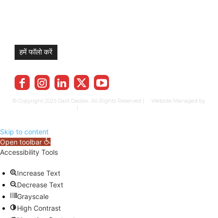
हमें फॉलो करें
© Copyright 2025 Dalit Dastak. All Rights Reserved | Website Managed by
Prabhkun Services
|
Privacy Policy
Term & Cond.
Contact us
Skip to content
Open toolbar
Accessibility Tools
Increase Text
Decrease Text
Grayscale
High Contrast