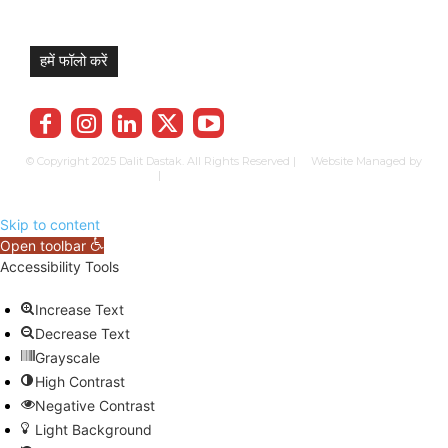
हमें फॉलो करें
© Copyright 2025 Dalit Dastak. All Rights Reserved | Website Managed by
Prabhkun Services
|
Privacy Policy
Term & Cond.
Contact us
Skip to content
Open toolbar
Accessibility Tools
Increase Text
Decrease Text
Grayscale
High Contrast
Negative Contrast
Light Background