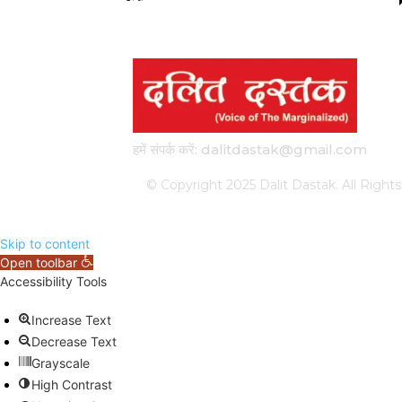
हमें संपर्क करें: dalitdastak@gmail.com
© Copyright 2025 Dalit Dastak. All Ri
Skip to content
Open toolbar
Accessibility Tools
Increase Text
Decrease Text
Grayscale
High Contrast