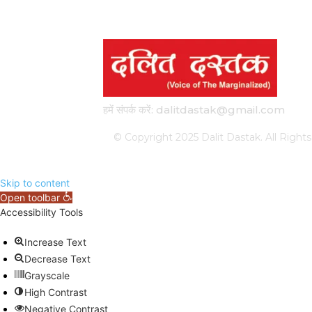
हमें संपर्क करें: dalitdastak@gmail.com
© Copyright 2025 Dalit Dastak. All Ri
Skip to content
Open toolbar
Accessibility Tools
Increase Text
Decrease Text
Grayscale
High Contrast
Negative Contrast