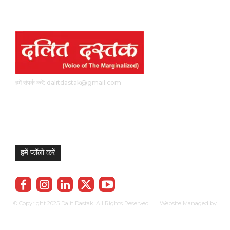
हमें संपर्क करें: dalitdastak@gmail.com
हमें फॉलो करें
© Copyright 2025 Dalit Dastak. All Rights Reserved | Website Managed by
Prabhkun Services
|
Privacy Policy
Term & Cond.
Contact us