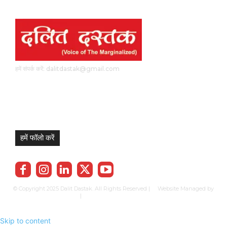
हमें संपर्क करें: dalitdastak@gmail.com
हमें फॉलो करें
© Copyright 2025 Dalit Dastak. All Rights Reserved | Website Managed by
Prabhkun Services
|
Privacy Policy
Term & Cond.
Contact us
Skip to content