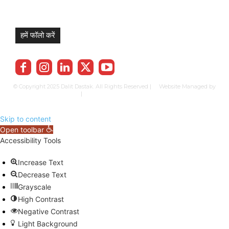
हमें फॉलो करें
© Copyright 2025 Dalit Dastak. All Rights Reserved | Website Managed by
Prabhkun Services
|
Privacy Policy
Term & Cond.
Contact us
Skip to content
Open toolbar
Accessibility Tools
Increase Text
Decrease Text
Grayscale
High Contrast
Negative Contrast
Light Background